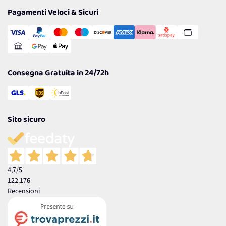
Tantissimi Sconti
Pagamenti Veloci & Sicuri
Cookie Policy
Transazione Sicura
Comunicazioni
Gestisci Cookie
Reso Facile e Veloce
Garanzia
Consegna Gratuita in 24/72h
Sito sicuro
4,7
/5
122.176
Recensioni