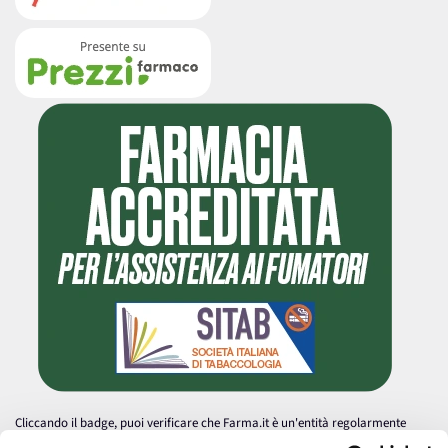
Cliccando il badge, puoi verificare che Farma.it è un'entità regolarmente
autorizzata dal Ministero della Salute a effettuare la vendita online di