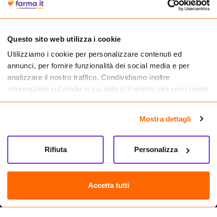
medicinali.
Questo sito web utilizza i cookie
Utilizziamo i cookie per personalizzare contenuti ed
annunci, per fornire funzionalità dei social media e per
analizzare il nostro traffico. Condividiamo inoltre
informazioni sul modo in cui utilizzi il nostro sito con i nostri
partner che si occupano di analisi dei dati web, pubblicità e
social media, i quali potrebbero combinarle con altre
Mostra dettagli
informazioni che hai fornito loro o che hanno raccolto dal
tuo utilizzo dei loro servizi.
Seguici su
Rifiuta
Personalizza
Farma.it S.a.s. P. IVA 07417261216 REA: NA-884088
CREDITS
Accetta tutti
Sede legale Via delle Repubbliche Marinare 128, 80147 Napoli
Vendita online di medicinali senza obbligo di prescrizione effettuata tramite
esercizio autorizzato dal Ministero della Salute – Codice identificativo n. 016715