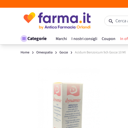
Salta al contenuto
Cerca 
Categorie
Marchi
I nostri consigli
Coupon
In of
Home
Omeopatia
Gocce
Acidum Benzoicum 9ch Gocce 10 Ml
Main image
Click to view image in fullscreen