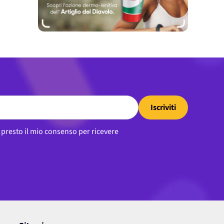
Iscriviti
, presto il mio consenso per ricevere