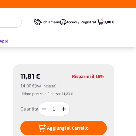
0
0,00 €
Richiamami
Accedi / Registrati
'App!
11,81 €
Risparmi il
16%
14,00 €
(IVA inclusa)
Ultimo prezzo più basso:
11,83 €
Quantità
Aggiungi al Carrello