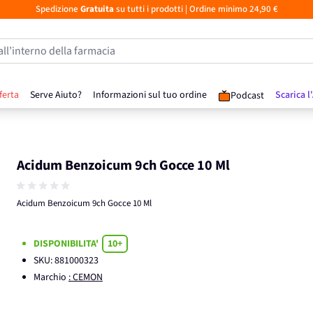
Spedizione
Gratuita
su tutti i prodotti
| Ordine minimo 24,90 €
all’interno della farmacia
ferta
Serve Aiuto?
Informazioni sul tuo ordine
Scarica l
Podcast
Acidum Benzoicum 9ch Gocce 10 Ml
Acidum Benzoicum 9ch Gocce 10 Ml
DISPONIBILITA'
10+
SKU:
881000323
Marchio
: CEMON