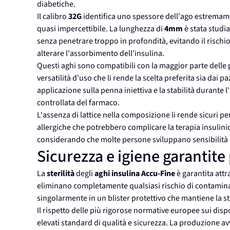
diabetiche.
Il calibro
32G
identifica uno spessore dell'ago estremame
quasi impercettibile. La lunghezza di
4mm
è stata studi
senza penetrare troppo in profondità, evitando il rischi
alterare l'assorbimento dell'insulina.
Questi aghi sono compatibili con la maggior parte delle
versatilità d'uso che li rende la scelta preferita sia dai pa
applicazione sulla penna iniettiva e la stabilità durante
controllata del farmaco.
L'assenza di lattice nella composizione li rende sicuri per 
allergiche che potrebbero complicare la terapia insulini
considerando che molte persone sviluppano sensibilità al 
Sicurezza e igiene garantite
La
sterilità
degli
aghi insulina
Accu-Fine
è garantita attr
eliminano completamente qualsiasi rischio di contaminaz
singolarmente in un blister protettivo che mantiene la ste
Il rispetto delle più rigorose normative europee sui dispo
elevati standard di qualità e sicurezza. La produzione av