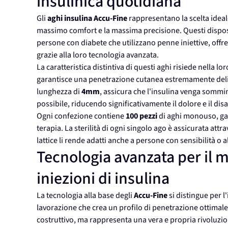
insulinica quotidiana
Gli
aghi insulina
Accu-Fine
rappresentano la scelta ideale
massimo comfort e la massima precisione. Questi dispos
persone con diabete che utilizzano penne iniettive, off
grazie alla loro tecnologia avanzata.
La caratteristica distintiva di questi aghi risiede nella lo
garantisce una penetrazione cutanea estremamente delica
lunghezza di
4mm
, assicura che l'insulina venga sommi
possibile, riducendo significativamente il dolore e il disa
Ogni confezione contiene
100 pezzi
di aghi monouso, ga
terapia. La sterilità di ogni singolo ago è assicurata attr
lattice li rende adatti anche a persone con sensibilità o 
Tecnologia avanzata per il 
iniezioni di insulina
La tecnologia alla base degli
Accu-Fine
si distingue per l
lavorazione che crea un profilo di penetrazione ottimale.
costruttivo, ma rappresenta una vera e propria rivoluzio