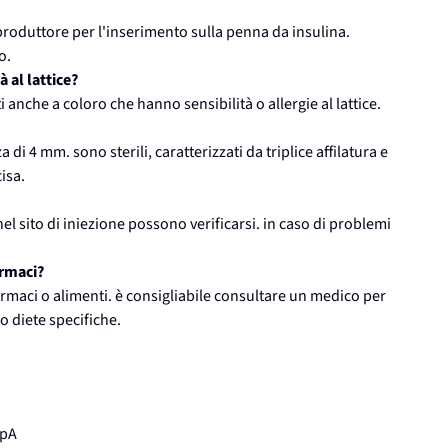
l produttore per l'inserimento sulla penna da insulina.
o.
à al lattice?
ti anche a coloro che hanno sensibilità o allergie al lattice.
di 4 mm. sono sterili, caratterizzati da triplice affilatura e
isa.
nel sito di iniezione possono verificarsi. in caso di problemi
armaci?
 farmaci o alimenti. è consigliabile consultare un medico per
o diete specifiche.
SpA