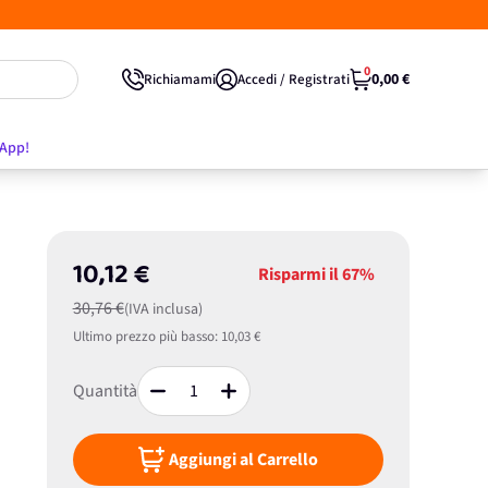
0
0,00 €
Richiamami
Accedi / Registrati
'App!
10,12 €
Risparmi il
67%
30,76 €
(IVA inclusa)
Ultimo prezzo più basso:
10,03 €
Quantità
Aggiungi al Carrello