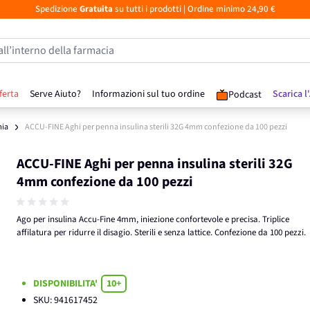
Spedizione
Gratuita
su tutti i prodotti
| Ordine minimo 24,90 €
all’interno della farmacia
ferta
Serve Aiuto?
Informazioni sul tuo ordine
Scarica l
Podcast
mia
ACCU-FINE Aghi per penna insulina sterili 32G 4mm confezione da 100 pezzi
ACCU-FINE Aghi per penna insulina sterili 32G
4mm confezione da 100 pezzi
Ago per insulina Accu-Fine 4mm, iniezione confortevole e precisa. Triplice
affilatura per ridurre il disagio. Sterili e senza lattice. Confezione da 100 pezzi.
DISPONIBILITA'
10+
SKU:
941617452