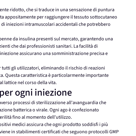
nte ridotto, che si traduce in una sensazione di puntura
ata appositamente per raggiungere il tessuto sottocutaneo
o di iniezioni intramuscolari accidentali che potrebbero
 penne da insulina presenti sul mercato, garantendo una
zienti che dai professionisti sanitari. La facilità di
 l'iniezione assicurano una somministrazione precisa e
tutti gli utilizzatori, eliminando il rischio di reazioni
ca. Questa caratteristica è particolarmente importante
lattice nel corso della vita.
 per ogni iniezione
averso processi di sterilizzazione all'avanguardia che
ione batterica o virale. Ogni ago è confezionato
rilità fino al momento dell'utilizzo.
sitivi medici assicura che ogni prodotto soddisfi i più
viene in stabilimenti certificati che seguono protocolli GMP