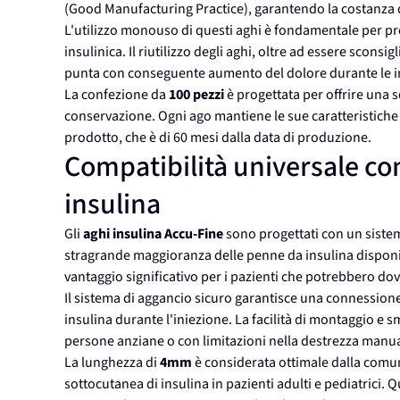
(Good Manufacturing Practice), garantendo la costanza q
L'utilizzo monouso di questi aghi è fondamentale per prev
insulinica. Il riutilizzo degli aghi, oltre ad essere sconsi
punta con conseguente aumento del dolore durante le in
La confezione da
100 pezzi
è progettata per offrire una 
conservazione. Ogni ago mantiene le sue caratteristiche di 
prodotto, che è di 60 mesi dalla data di produzione.
Compatibilità universale con
insulina
Gli
aghi insulina
Accu-Fine
sono progettati con un sistem
stragrande maggioranza delle penne da insulina disponib
vantaggio significativo per i pazienti che potrebbero dov
Il sistema di aggancio sicuro garantisce una connessione 
insulina durante l'iniezione. La facilità di montaggio e
persone anziane o con limitazioni nella destrezza manua
La lunghezza di
4mm
è considerata ottimale dalla comu
sottocutanea di insulina in pazienti adulti e pediatrici.