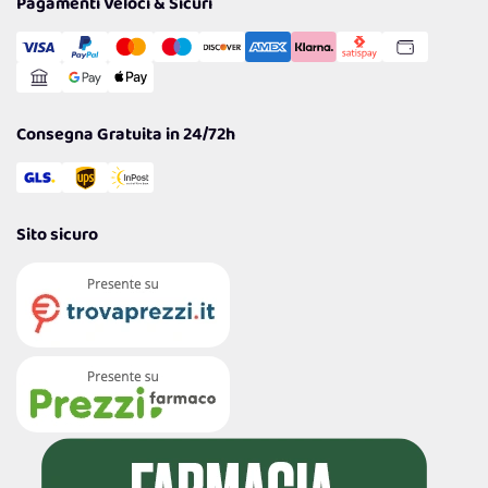
Pagamenti Veloci & Sicuri
Cookie Policy
Transazione Sicura
Comunicazioni
Gestisci Cookie
Reso Facile e Veloce
Garanzia
Consegna Gratuita in 24/72h
Sito sicuro