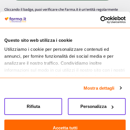
Cliccando il badge, puoi verificare che Farma.it è un'entità regolarmente
autorizzata dal Ministero della Salute a effettuare la vendita online di
medicinali.
Questo sito web utilizza i cookie
Utilizziamo i cookie per personalizzare contenuti ed
annunci, per fornire funzionalità dei social media e per
analizzare il nostro traffico. Condividiamo inoltre
informazioni sul modo in cui utilizzi il nostro sito con i nostri
partner che si occupano di analisi dei dati web, pubblicità e
social media, i quali potrebbero combinarle con altre
Mostra dettagli
informazioni che hai fornito loro o che hanno raccolto dal
tuo utilizzo dei loro servizi.
Seguici su
Rifiuta
Personalizza
Farma.it S.a.s. P. IVA 07417261216 REA: NA-884088
CREDITS
Accetta tutti
Sede legale Via delle Repubbliche Marinare 128, 80147 Napoli