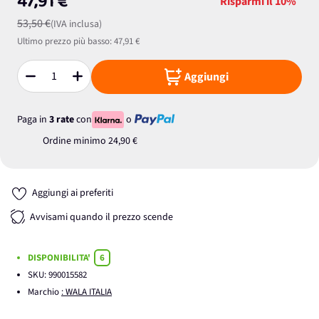
47,91 €
Risparmi il
10%
53,50 €
(IVA inclusa)
Ultimo prezzo più basso:
47,91 €
Aggiungi
Quantità
Paga in
3 rate
con
o
Ordine minimo
24,90 €
Aggiungi ai preferiti
Avvisami quando il prezzo scende
DISPONIBILITA'
6
SKU:
990015582
Marchio
: WALA ITALIA