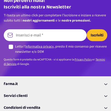
Non perderti nulla!
Indirizzo email
Iscriviti alla nostra Newsletter
Ti basta un ultimo click per completare l’iscrizione e iniziare a ricevere
subito tutti i
nostri aggiornamenti
e le
nostre promozioni.
Iscriviti
Letta l’
informativa privacy
, presto il mio consenso per ricevere
newsletter e/o DEM
Questo form è protetto da reCAPTCHA - vi si applicano la
Privacy Policy
e i
Termini
di Servizio
di Google.
farma.it
La nostra Azienda
Servizi clienti
Coupon
Contattaci
Programma Fedeltà Farma Lovers
Condizioni di vendita
Richiamami
Lavora con noi