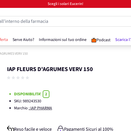
Scegli i solari Eucerin!
all’interno della farmacia
ferta
Serve Aiuto?
Informazioni sul tuo ordine
Scarica l
Podcast
'AGRUMES VERV 150
IAP FLEURS D'AGRUMES VERV 150
DISPONIBILITA'
2
SKU:
989243530
Marchio
: IAP PHARMA
Reso facile e veloce
Pagamenti Sicuri al 100%