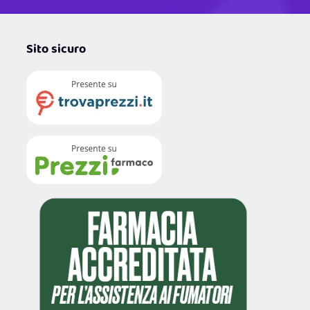
Sito sicuro
4,7
/5
122.131
Recensioni