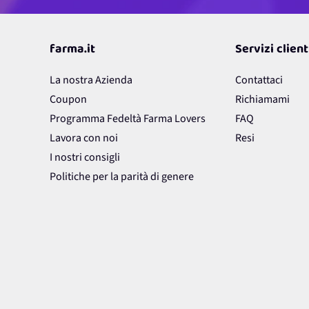
Questo form è protetto da reCAPTCHA - vi si applicano la
Privacy Policy
e i
T
farma.it
Servizi client
La nostra Azienda
Contattaci
Coupon
Richiamami
Programma Fedeltà Farma Lovers
FAQ
Lavora con noi
Resi
I nostri consigli
Politiche per la parità di genere