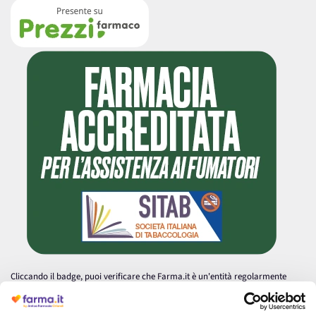
Cliccando il badge, puoi verificare che Farma.it è un'entità regolarmente
autorizzata dal Ministero della Salute a effettuare la vendita online di
medicinali.