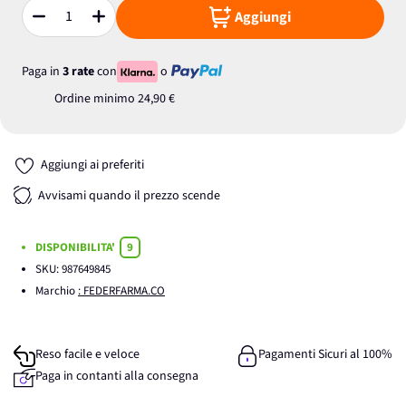
Aggiungi
Quantità
Paga in
3 rate
con
o
Ordine minimo
24,90 €
Aggiungi ai preferiti
Avvisami quando il prezzo scende
DISPONIBILITA'
9
SKU:
987649845
Marchio
: FEDERFARMA.CO
Reso facile e veloce
Pagamenti Sicuri al 100%
Paga in contanti alla consegna