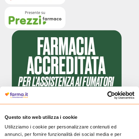
Questo sito web utilizza i cookie
Utilizziamo i cookie per personalizzare contenuti ed
Cliccando il badge, puoi verificare che Farma.it è un'entità regolarmente
annunci, per fornire funzionalità dei social media e per
autorizzata dal Ministero della Salute a effettuare la vendita online di