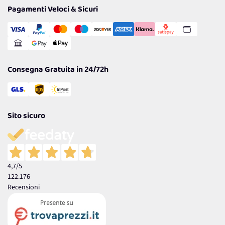
Tantissimi Sconti
Pagamenti Veloci & Sicuri
Cookie Policy
Transazione Sicura
Comunicazioni
Gestisci Cookie
Reso Facile e Veloce
Garanzia
Consegna Gratuita in 24/72h
Sito sicuro
4,7
/5
122.176
Recensioni