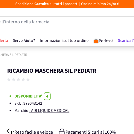
Spedizione
Gratuita
su tutti i prodotti
| Ordine minimo 24,90 €
all’interno della farmacia
ferta
Serve Aiuto?
Informazioni sul tuo ordine
Scarica l
Podcast
HERA SIL PEDIATR
RICAMBIO MASCHERA SIL PEDIATR
DISPONIBILITA'
4
SKU:
979043142
Marchio
: AIR LIQUIDE MEDICAL
Reso facile e veloce
Pagamenti Sicuri al 100%