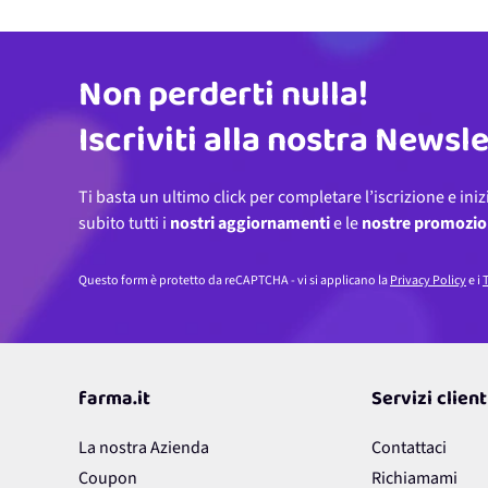
Non perderti nulla!
Indirizzo email
Iscriviti alla nostra Newsl
Ti basta un ultimo click per completare l’iscrizione e iniz
subito tutti i
nostri aggiornamenti
e le
nostre promozio
Questo form è protetto da reCAPTCHA - vi si applicano la
Privacy Policy
e i
T
farma.it
Servizi client
La nostra Azienda
Contattaci
Coupon
Richiamami