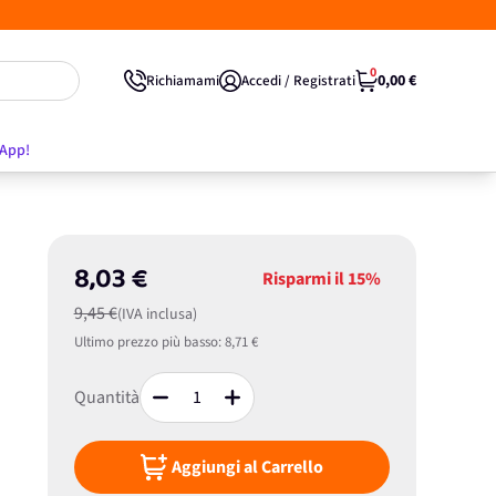
0
0,00 €
Richiamami
Accedi / Registrati
'App!
8,03 €
Risparmi il
15%
9,45 €
(IVA inclusa)
Ultimo prezzo più basso:
8,71 €
Quantità
Aggiungi al Carrello