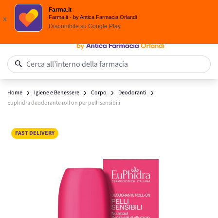
Spedizione
Gratuita
| Ordine minimo 24,90 €
Farma.it
Salta al contenuto
Farma.it - by Antica Farmacia Orlandi
x
Disponibile su
Google Play
0
Cerca all’interno della farmacia
Home
Igiene e Benessere
Corpo
Deodoranti
Euphidra deodorante roll on per pelli sensibili
Main image
Click to view image in fullscreen
FAST DELIVERY