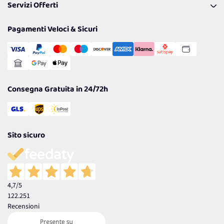
Servizi Offerti
Spedizioni
Resi
Politiche per la parità di genere
Privacy Policy
Tantissimi Sconti
Pagamenti Veloci & Sicuri
Cookie Policy
Transazione Sicura
Comunicazioni
Gestisci Cookie
Reso Facile e Veloce
Garanzia
Consegna Gratuita in 24/72h
Sito sicuro
4,7
/5
122.251
Recensioni