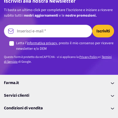
Iscriviti alla nostra Newsletter
Ti basta un ultimo click per completare l’iscrizione e iniziare a ricevere
subito tutti i
nostri aggiornamenti
e le
nostre promozioni.
Iscriviti
Letta l’
informativa privacy
, presto il mio consenso per ricevere
newsletter e/o DEM
Questo form è protetto da reCAPTCHA - vi si applicano la
Privacy Policy
e i
Termini
di Servizio
di Google.
farma.it
La nostra Azienda
Servizi clienti
Coupon
Contattaci
Programma Fedeltà Farma Lovers
Condizioni di vendita
Richiamami
Lavora con noi
Pagamenti & Condizioni
FAQ
I nostri consigli