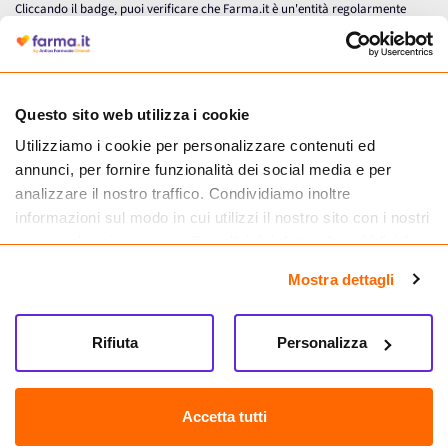
Cliccando il badge, puoi verificare che Farma.it è un'entità regolarmente
autorizzata dal Ministero della Salute a effettuare la vendita online di
medicinali.
Questo sito web utilizza i cookie
Utilizziamo i cookie per personalizzare contenuti ed
annunci, per fornire funzionalità dei social media e per
analizzare il nostro traffico. Condividiamo inoltre
informazioni sul modo in cui utilizzi il nostro sito con i nostri
partner che si occupano di analisi dei dati web, pubblicità e
social media, i quali potrebbero combinarle con altre
Mostra dettagli
informazioni che hai fornito loro o che hanno raccolto dal
tuo utilizzo dei loro servizi.
Seguici su
Rifiuta
Personalizza
Farma.it S.a.s. P. IVA 07417261216 REA: NA-884088
CREDITS
Accetta tutti
Sede legale Via delle Repubbliche Marinare 128, 80147 Napoli
Vendita online di medicinali senza obbligo di prescrizione effettuata tramite