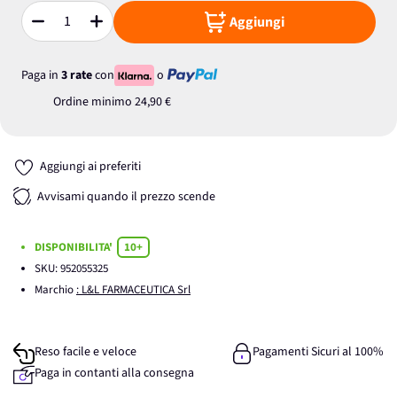
Aggiungi
Quantità
Paga in
3 rate
con
o
Ordine minimo
24,90 €
Aggiungi ai preferiti
Avvisami quando il prezzo scende
DISPONIBILITA'
10+
SKU:
952055325
Marchio
: L&L FARMACEUTICA Srl
Reso facile e veloce
Pagamenti Sicuri al 100%
Paga in contanti alla consegna