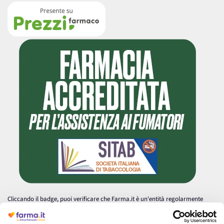
Cliccando il badge, puoi verificare che Farma.it è un'entità regolarmente
autorizzata dal Ministero della Salute a effettuare la vendita online di
medicinali.