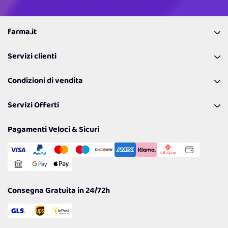
farma.it
La nostra Azienda
Servizi clienti
Coupon
Contattaci
Programma Fedeltà Farma Lovers
Condizioni di vendita
Richiamami
Lavora con noi
Pagamenti & Condizioni
FAQ
I nostri consigli
Servizi Offerti
Spedizioni
Resi
Politiche per la parità di genere
Privacy Policy
Tantissimi Sconti
Pagamenti Veloci & Sicuri
Cookie Policy
Transazione Sicura
Comunicazioni
Gestisci Cookie
Reso Facile e Veloce
Garanzia
Consegna Gratuita in 24/72h