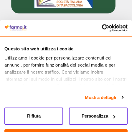
Cliccando il badge, puoi verificare che Farma.it è un'entità regolarmente
autorizzata dal Ministero della Salute a effettuare la vendita online di
medicinali.
Questo sito web utilizza i cookie
Utilizziamo i cookie per personalizzare contenuti ed
annunci, per fornire funzionalità dei social media e per
analizzare il nostro traffico. Condividiamo inoltre
informazioni sul modo in cui utilizzi il nostro sito con i nostri
partner che si occupano di analisi dei dati web, pubblicità e
social media, i quali potrebbero combinarle con altre
Mostra dettagli
informazioni che hai fornito loro o che hanno raccolto dal
tuo utilizzo dei loro servizi.
Rifiuta
Personalizza
Seguici su
Farma.it S.a.s. P. IVA 07417261216 REA: NA-884088