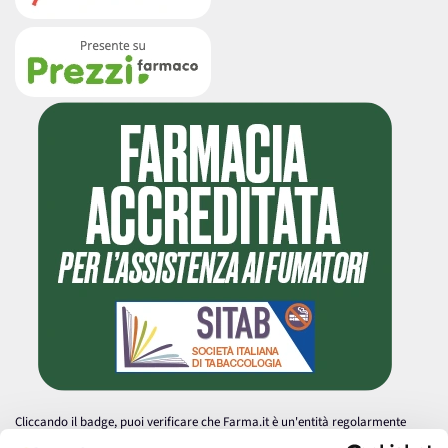
Cliccando il badge, puoi verificare che Farma.it è un'entità regolarmente
autorizzata dal Ministero della Salute a effettuare la vendita online di