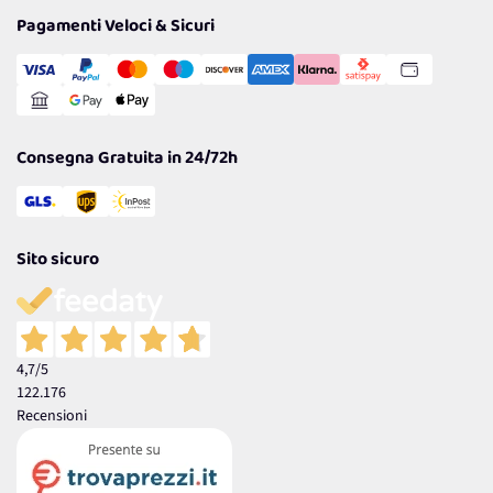
Tantissimi Sconti
Pagamenti Veloci & Sicuri
Cookie Policy
Transazione Sicura
Comunicazioni
Gestisci Cookie
Reso Facile e Veloce
Garanzia
Consegna Gratuita in 24/72h
Sito sicuro
4,7
/5
122.176
Recensioni