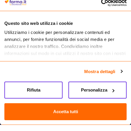
medicinali.
Questo sito web utilizza i cookie
Utilizziamo i cookie per personalizzare contenuti ed
annunci, per fornire funzionalità dei social media e per
analizzare il nostro traffico. Condividiamo inoltre
informazioni sul modo in cui utilizzi il nostro sito con i nostri
partner che si occupano di analisi dei dati web, pubblicità e
social media, i quali potrebbero combinarle con altre
Mostra dettagli
informazioni che hai fornito loro o che hanno raccolto dal
tuo utilizzo dei loro servizi.
Seguici su
Rifiuta
Personalizza
Farma.it S.a.s. P. IVA 07417261216 REA: NA-884088
CREDITS
Accetta tutti
Sede legale Via delle Repubbliche Marinare 128, 80147 Napoli
Vendita online di medicinali senza obbligo di prescrizione effettuata tramite
esercizio autorizzato dal Ministero della Salute – Codice identificativo n. 016715