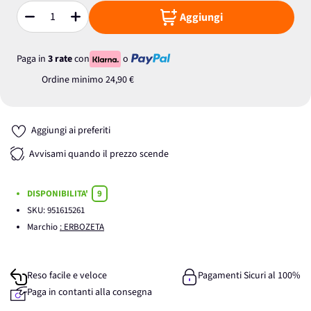
Aggiungi
Quantità
Paga in
3 rate
con
o
Ordine minimo
24,90 €
Aggiungi ai preferiti
Avvisami quando il prezzo scende
DISPONIBILITA'
9
SKU:
951615261
Marchio
: ERBOZETA
Reso facile e veloce
Pagamenti Sicuri al 100%
Paga in contanti alla consegna