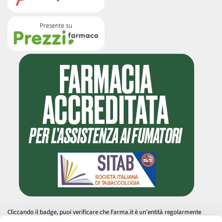
Cliccando il badge, puoi verificare che Farma.it è un'entità regolarmente
autorizzata dal Ministero della Salute a effettuare la vendita online di