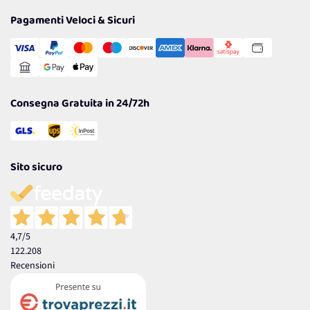
Privacy Policy
Tantissimi Sconti
Pagamenti Veloci & Sicuri
Cookie Policy
Transazione Sicura
Comunicazioni
Gestisci Cookie
Reso Facile e Veloce
Garanzia
Consegna Gratuita in 24/72h
Sito sicuro
4,7
/5
122.208
Recensioni