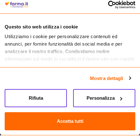
medicinali.
Questo sito web utilizza i cookie
Utilizziamo i cookie per personalizzare contenuti ed
annunci, per fornire funzionalità dei social media e per
analizzare il nostro traffico. Condividiamo inoltre
informazioni sul modo in cui utilizzi il nostro sito con i nostri
partner che si occupano di analisi dei dati web, pubblicità e
social media, i quali potrebbero combinarle con altre
Mostra dettagli
informazioni che hai fornito loro o che hanno raccolto dal
tuo utilizzo dei loro servizi.
Seguici su
Rifiuta
Personalizza
Farma.it S.a.s. P. IVA 07417261216 REA: NA-884088
CREDITS
Accetta tutti
Sede legale Via delle Repubbliche Marinare 128, 80147 Napoli
Vendita online di medicinali senza obbligo di prescrizione effettuata tramite
esercizio autorizzato dal Ministero della Salute – Codice identificativo n. 016715