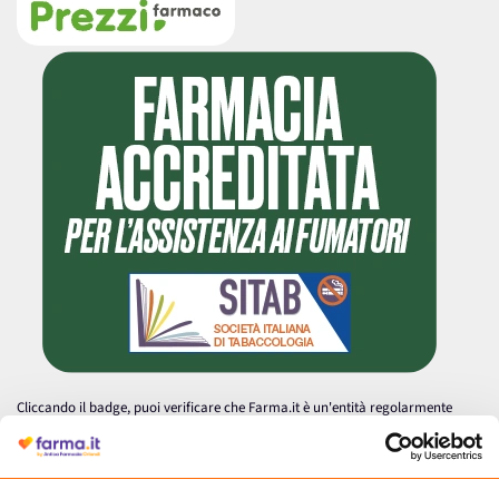
Cliccando il badge, puoi verificare che Farma.it è un'entità regolarmente
autorizzata dal Ministero della Salute a effettuare la vendita online di
medicinali.