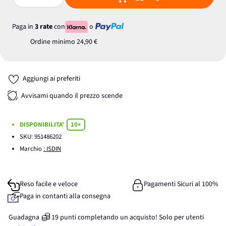
Quantità
Paga in
3 rate
con
o
Ordine minimo
24,90 €
Aggiungi ai preferiti
Avvisami quando il prezzo scende
DISPONIBILITA'
10+
SKU:
951486202
Marchio
: ISDIN
Reso facile e veloce
Pagamenti Sicuri al 100%
Paga in contanti alla consegna
Guadagna
19
punti
completando un acquisto! Solo per
utenti