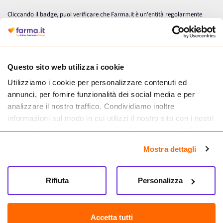
Cliccando il badge, puoi verificare che Farma.it è un'entità regolarmente
autorizzata dal Ministero della Salute a effettuare la vendita online di
medicinali.
Questo sito web utilizza i cookie
Utilizziamo i cookie per personalizzare contenuti ed
annunci, per fornire funzionalità dei social media e per
analizzare il nostro traffico. Condividiamo inoltre
informazioni sul modo in cui utilizzi il nostro sito con i nostri
partner che si occupano di analisi dei dati web, pubblicità e
social media, i quali potrebbero combinarle con altre
Mostra dettagli
informazioni che hai fornito loro o che hanno raccolto dal
tuo utilizzo dei loro servizi.
Seguici su
Rifiuta
Personalizza
Farma.it S.a.s. P. IVA 07417261216 REA: NA-884088
CREDITS
Accetta tutti
Sede legale Via delle Repubbliche Marinare 128, 80147 Napoli