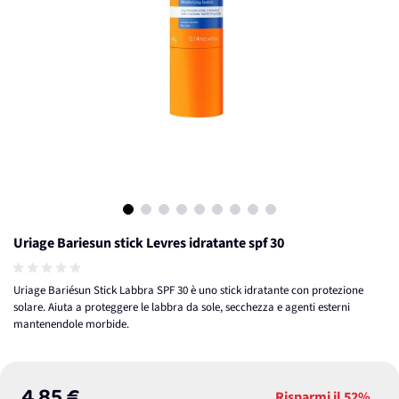
View larger image
View larger image
View larger image
View larger image
View larger image
View larger image
View larger image
View larger image
View larger image
Uriage Bariesun stick Levres idratante spf 30
Uriage Bariésun Stick Labbra SPF 30 è uno stick idratante con protezione
solare. Aiuta a proteggere le labbra da sole, secchezza e agenti esterni
mantenendole morbide.
Risparmi il
52%