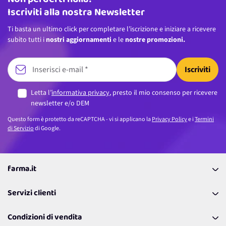
Non perderti nulla!
Iscriviti alla nostra Newsletter
Ti basta un ultimo click per completare l’iscrizione e iniziare a ricevere
subito tutti i
nostri aggiornamenti
e le
nostre promozioni.
Iscriviti
Letta l’
informativa privacy
, presto il mio consenso per ricevere
newsletter e/o DEM
Questo form è protetto da reCAPTCHA - vi si applicano la
Privacy Policy
e i
Termini
di Servizio
di Google.
farma.it
La nostra Azienda
Servizi clienti
Coupon
Contattaci
Programma Fedeltà Farma Lovers
Condizioni di vendita
Richiamami
Lavora con noi