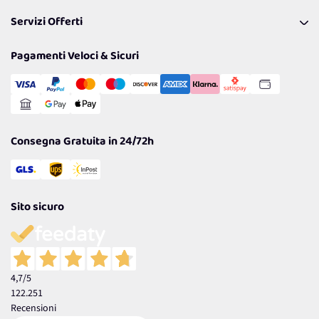
Pagamenti & Condizioni
FAQ
I nostri consigli
Servizi Offerti
Spedizioni
Resi
Politiche per la parità di genere
Privacy Policy
Tantissimi Sconti
Pagamenti Veloci & Sicuri
Cookie Policy
Transazione Sicura
Comunicazioni
Gestisci Cookie
Reso Facile e Veloce
Garanzia
Consegna Gratuita in 24/72h
Sito sicuro
4,7
/5
122.251
Recensioni