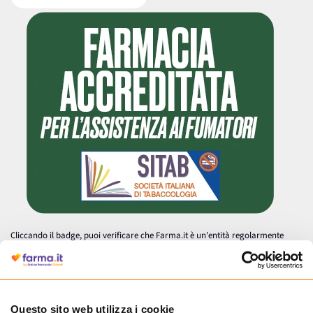
Cliccando il badge, puoi verificare che Farma.it è un'entità regolarmente
Questo sito web utilizza i cookie