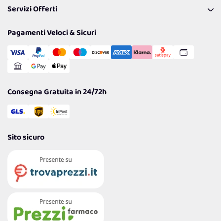
Privacy Policy
Tantissimi Sconti
Pagamenti Veloci & Sicuri
Cookie Policy
Transazione Sicura
Comunicazioni
Gestisci Cookie
Reso Facile e Veloce
Garanzia
Consegna Gratuita in 24/72h
Sito sicuro
4,7
/5
122.240
Recensioni