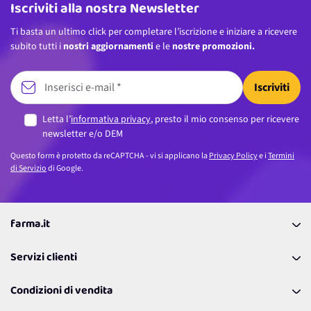
Ti basta un ultimo click per completare l’iscrizione e iniziare a ricevere
subito tutti i
nostri aggiornamenti
e le
nostre promozioni.
Iscriviti
Letta l’
informativa privacy
, presto il mio consenso per ricevere
newsletter e/o DEM
Questo form è protetto da reCAPTCHA - vi si applicano la
Privacy Policy
e i
Termini
di Servizio
di Google.
farma.it
La nostra Azienda
Servizi clienti
Coupon
Contattaci
Programma Fedeltà Farma Lovers
Condizioni di vendita
Richiamami
Lavora con noi
Pagamenti & Condizioni
FAQ
I nostri consigli
Servizi Offerti
Spedizioni
Resi
Politiche per la parità di genere