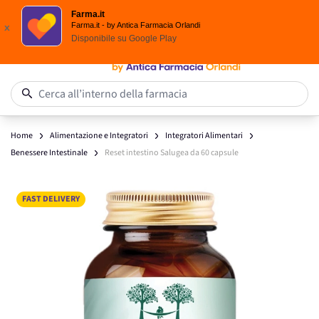
Spedizione
Gratuita
| Ordine minimo 24,90 €
Farma.it
Salta al contenuto
Farma.it - by Antica Farmacia Orlandi
x
Disponibile su
Google Play
0
Cerca all’interno della farmacia
Home
Alimentazione e Integratori
Integratori Alimentari
Benessere Intestinale
Reset intestino Salugea da 60 capsule
Main image
Click to view image in fullscreen
FAST DELIVERY