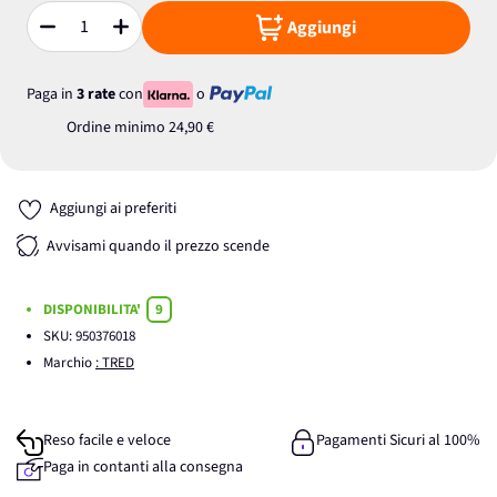
Aggiungi
Quantità
Paga in
3 rate
con
o
Ordine minimo
24,90 €
Aggiungi ai preferiti
Avvisami quando il prezzo scende
DISPONIBILITA'
9
SKU:
950376018
Marchio
: TRED
Reso facile e veloce
Pagamenti Sicuri al 100%
Paga in contanti alla consegna