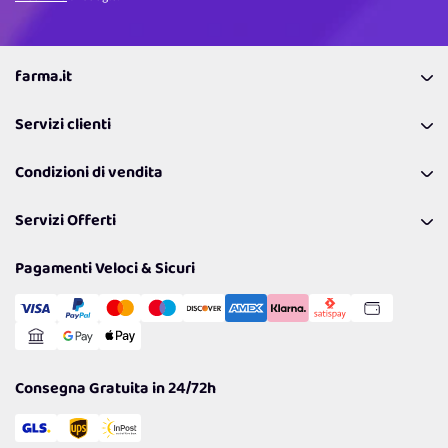
farma.it
La nostra Azienda
Servizi clienti
Coupon
Contattaci
Programma Fedeltà Farma Lovers
Condizioni di vendita
Richiamami
Lavora con noi
Pagamenti & Condizioni
FAQ
I nostri consigli
Servizi Offerti
Spedizioni
Resi
Politiche per la parità di genere
Privacy Policy
Tantissimi Sconti
Pagamenti Veloci & Sicuri
Cookie Policy
Transazione Sicura
Comunicazioni
Gestisci Cookie
Reso Facile e Veloce
Garanzia
Consegna Gratuita in 24/72h