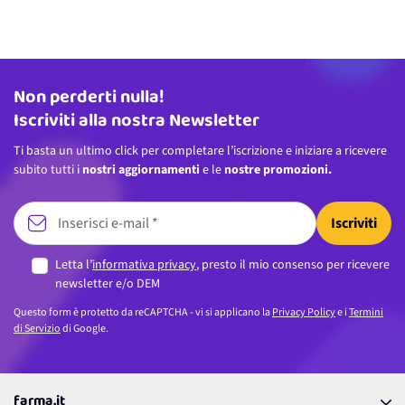
Non perderti nulla!
Indirizzo email
Iscriviti alla nostra Newsletter
Ti basta un ultimo click per completare l’iscrizione e iniziare a ricevere
subito tutti i
nostri aggiornamenti
e le
nostre promozioni.
Iscriviti
Letta l’
informativa privacy
, presto il mio consenso per ricevere
newsletter e/o DEM
Questo form è protetto da reCAPTCHA - vi si applicano la
Privacy Policy
e i
Termini
di Servizio
di Google.
farma.it