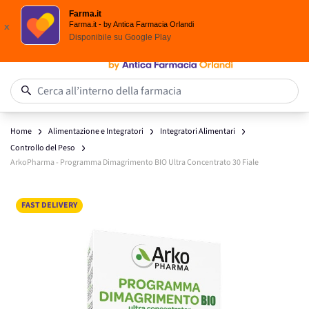
Spedizione
Gratuita
| Ordine minimo 24,90 €
Farma.it
Salta al contenuto
Farma.it - by Antica Farmacia Orlandi
x
Disponibile su
Google Play
0
Cerca all’interno della farmacia
Home
Alimentazione e Integratori
Integratori Alimentari
Controllo del Peso
ArkoPharma - Programma Dimagrimento BIO Ultra Concentrato 30 Fiale
Main image
Click to view image in fullscreen
FAST DELIVERY