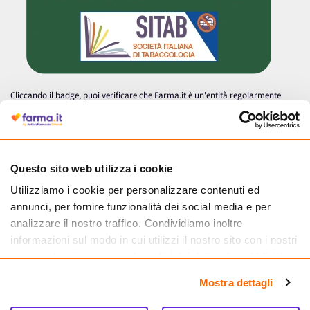
Cliccando il badge, puoi verificare che Farma.it è un'entità regolarmente
autorizzata dal Ministero della Salute a effettuare la vendita online di
medicinali.
Questo sito web utilizza i cookie
Utilizziamo i cookie per personalizzare contenuti ed
annunci, per fornire funzionalità dei social media e per
analizzare il nostro traffico. Condividiamo inoltre
informazioni sul modo in cui utilizzi il nostro sito con i nostri
partner che si occupano di analisi dei dati web, pubblicità e
social media, i quali potrebbero combinarle con altre
Mostra dettagli
informazioni che hai fornito loro o che hanno raccolto dal
tuo utilizzo dei loro servizi.