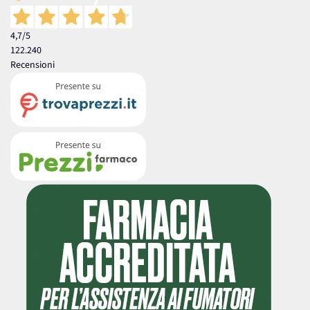
4,7
/5
122.240
Recensioni