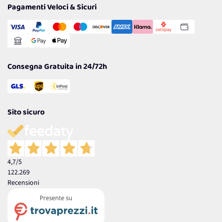
Tantissimi Sconti
Pagamenti Veloci & Sicuri
Cookie Policy
Transazione Sicura
Comunicazioni
Gestisci Cookie
Reso Facile e Veloce
Garanzia
Consegna Gratuita in 24/72h
Sito sicuro
4,7
/5
122.269
Recensioni