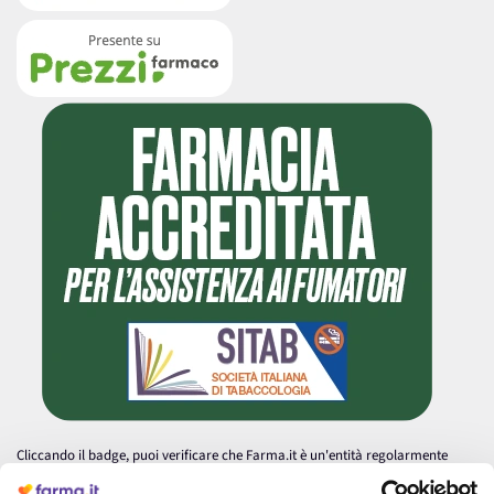
Cliccando il badge, puoi verificare che Farma.it è un'entità regolarmente
autorizzata dal Ministero della Salute a effettuare la vendita online di