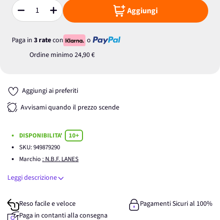
Aggiungi
Quantità
Paga in
3 rate
con
o
Ordine minimo
24,90 €
Aggiungi ai preferiti
Avvisami quando il prezzo scende
DISPONIBILITA'
10+
SKU:
949879290
Marchio
: N.B.F. LANES
Leggi descrizione
Reso facile e veloce
Pagamenti Sicuri al 100%
Paga in contanti alla consegna