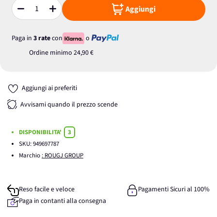
Aggiungi
Quantità
Paga in
3 rate
con
o
Ordine minimo
24,90 €
Aggiungi ai preferiti
Avvisami quando il prezzo scende
DISPONIBILITA'
3
SKU:
949697787
Marchio
: ROUGJ GROUP
Reso facile e veloce
Pagamenti Sicuri al 100%
Paga in contanti alla consegna