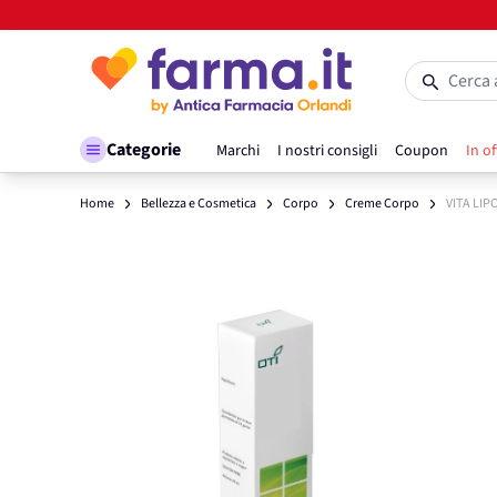
Salta al contenuto
Cerca 
Categorie
Marchi
I nostri consigli
Coupon
In of
Home
Bellezza e Cosmetica
Corpo
Creme Corpo
VITA LIP
Main image
Click to view image in fullscreen