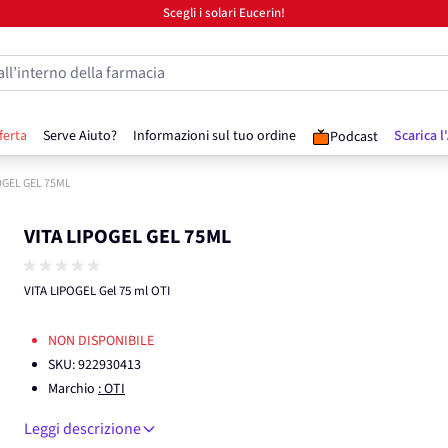
Scegli i solari Eucerin!
all’interno della farmacia
ferta
Serve Aiuto?
Informazioni sul tuo ordine
Scarica l
Podcast
OGEL GEL 75ML
VITA LIPOGEL GEL 75ML
VITA LIPOGEL Gel 75 ml OTI
NON DISPONIBILE
SKU:
922930413
Marchio
: OTI
Leggi descrizione