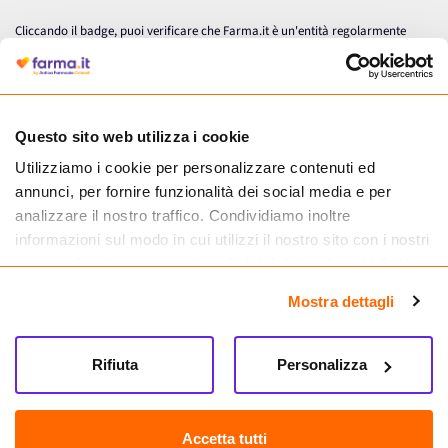
Cliccando il badge, puoi verificare che Farma.it è un'entità regolarmente
autorizzata dal Ministero della Salute a effettuare la vendita online di
medicinali.
Questo sito web utilizza i cookie
Utilizziamo i cookie per personalizzare contenuti ed
annunci, per fornire funzionalità dei social media e per
analizzare il nostro traffico. Condividiamo inoltre
informazioni sul modo in cui utilizzi il nostro sito con i nostri
partner che si occupano di analisi dei dati web, pubblicità e
social media, i quali potrebbero combinarle con altre
Mostra dettagli
informazioni che hai fornito loro o che hanno raccolto dal
tuo utilizzo dei loro servizi.
Seguici su
Rifiuta
Personalizza
Farma.it S.a.s. P. IVA 07417261216 REA: NA-884088
CREDITS
Accetta tutti
Sede legale Via delle Repubbliche Marinare 128, 80147 Napoli