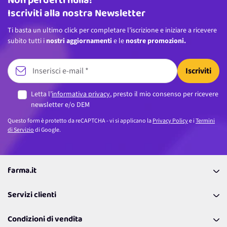
Non perderti nulla!
Iscriviti alla nostra Newsletter
Ti basta un ultimo click per completare l’iscrizione e iniziare a ricevere
subito tutti i
nostri aggiornamenti
e le
nostre promozioni.
Iscriviti
Letta l’
informativa privacy
, presto il mio consenso per ricevere
newsletter e/o DEM
Questo form è protetto da reCAPTCHA - vi si applicano la
Privacy Policy
e i
Termini
di Servizio
di Google.
farma.it
La nostra Azienda
Servizi clienti
Coupon
Contattaci
Programma Fedeltà Farma Lovers
Condizioni di vendita
Richiamami
Lavora con noi