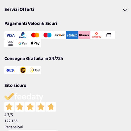
Pagamenti & Condizioni
FAQ
I nostri consigli
Servizi Offerti
Spedizioni
Resi
Politiche per la parità di genere
Privacy Policy
Tantissimi Sconti
Pagamenti Veloci & Sicuri
Cookie Policy
Transazione Sicura
Comunicazioni
Gestisci Cookie
Reso Facile e Veloce
Garanzia
Consegna Gratuita in 24/72h
Sito sicuro
4,7
/5
122.165
Recensioni