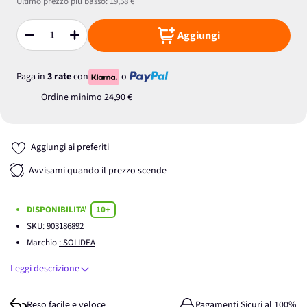
Ultimo prezzo più basso:
19,58 €
Aggiungi
Quantità
Paga in
3 rate
con
o
Ordine minimo
24,90 €
Aggiungi ai preferiti
Avvisami quando il prezzo scende
DISPONIBILITA'
10+
SKU:
903186892
Marchio
: SOLIDEA
Leggi descrizione
Reso facile e veloce
Pagamenti Sicuri al 100%