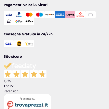
Tantissimi Sconti
Pagamenti Veloci & Sicuri
Cookie Policy
Transazione Sicura
Comunicazioni
Gestisci Cookie
Reso Facile e Veloce
Garanzia
Consegna Gratuita in 24/72h
Sito sicuro
4,7
/5
122.251
Recensioni