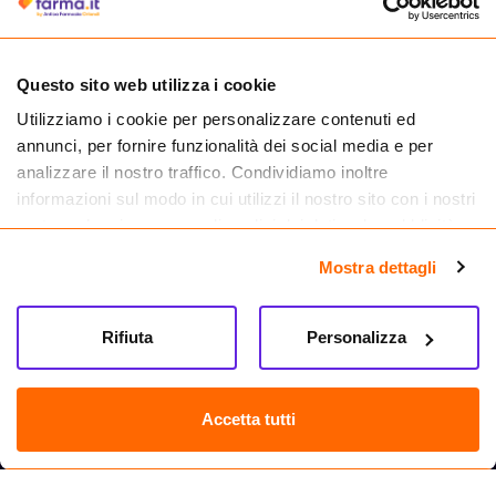
medicinali.
Questo sito web utilizza i cookie
Utilizziamo i cookie per personalizzare contenuti ed
annunci, per fornire funzionalità dei social media e per
analizzare il nostro traffico. Condividiamo inoltre
informazioni sul modo in cui utilizzi il nostro sito con i nostri
partner che si occupano di analisi dei dati web, pubblicità e
social media, i quali potrebbero combinarle con altre
Mostra dettagli
informazioni che hai fornito loro o che hanno raccolto dal
tuo utilizzo dei loro servizi.
Seguici su
Rifiuta
Personalizza
Farma.it S.a.s. P. IVA 07417261216 REA: NA-884088
CREDITS
Accetta tutti
Sede legale Via delle Repubbliche Marinare 128, 80147 Napoli
Vendita online di medicinali senza obbligo di prescrizione effettuata tramite
esercizio autorizzato dal Ministero della Salute – Codice identificativo n. 016715