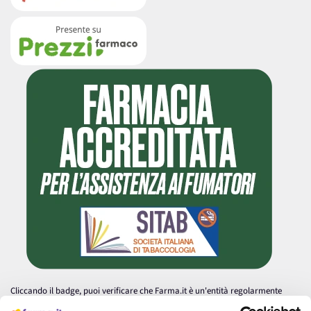
Cliccando il badge, puoi verificare che Farma.it è un'entità regolarmente
autorizzata dal Ministero della Salute a effettuare la vendita online di