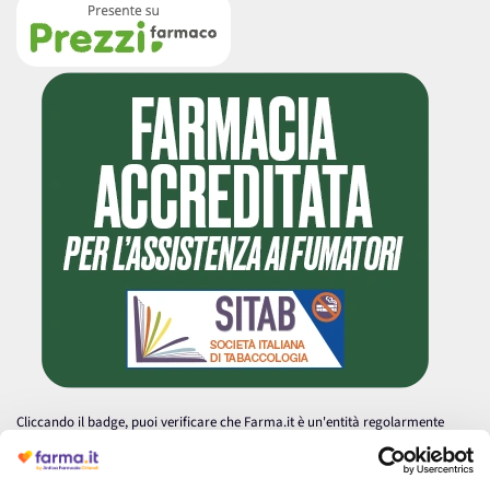
Cliccando il badge, puoi verificare che Farma.it è un'entità regolarmente
autorizzata dal Ministero della Salute a effettuare la vendita online di
medicinali.