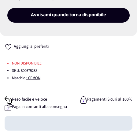
Avvisami quando torna disponibile
Aggiungi ai preferiti
NON DISPONIBILE
SKU:
800675288
Marchio
: CEMON
Reso facile e veloce
Pagamenti Sicuri al 100%
Paga in contanti alla consegna
Guadagna
0
punti