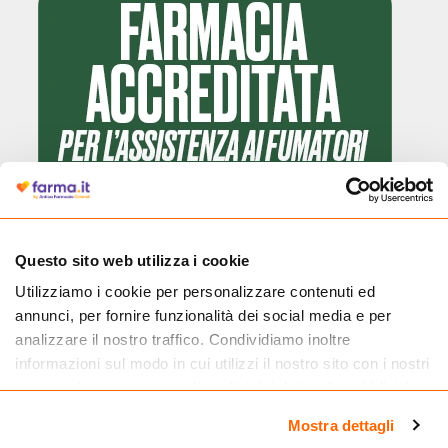
Questo sito web utilizza i cookie
Utilizziamo i cookie per personalizzare contenuti ed
Cliccando il badge, puoi verificare che Farma.it è un'entità regolarmente
annunci, per fornire funzionalità dei social media e per
autorizzata dal Ministero della Salute a effettuare la vendita online di
medicinali.
analizzare il nostro traffico. Condividiamo inoltre
informazioni sul modo in cui utilizzi il nostro sito con i nostri
partner che si occupano di analisi dei dati web, pubblicità e
social media, i quali potrebbero combinarle con altre
Mostra dettagli
informazioni che hai fornito loro o che hanno raccolto dal