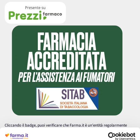
Cliccando il badge, puoi verificare che Farma.it è un'entità regolarmente
autorizzata dal Ministero della Salute a effettuare la vendita online di
medicinali.