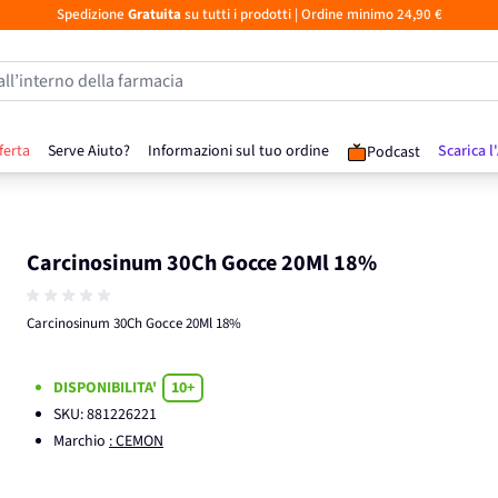
Spedizione
Gratuita
su tutti i prodotti
| Ordine minimo 24,90 €
all’interno della farmacia
ferta
Serve Aiuto?
Informazioni sul tuo ordine
Scarica l
Podcast
Carcinosinum 30Ch Gocce 20Ml 18%
Carcinosinum 30Ch Gocce 20Ml 18%
DISPONIBILITA'
10+
SKU:
881226221
Marchio
: CEMON