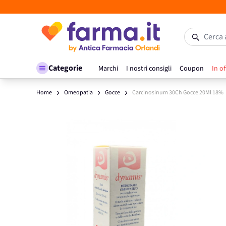
Salta al contenuto
Cerca 
Categorie
Marchi
I nostri consigli
Coupon
In of
Home
Omeopatia
Gocce
Carcinosinum 30Ch Gocce 20Ml 18%
Main image
Click to view image in fullscreen