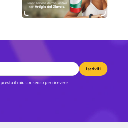
Iscriviti
, presto il mio consenso per ricevere