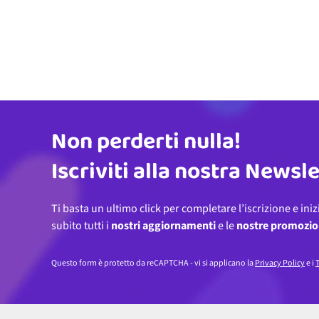
Non perderti nulla!
Indirizzo email
Iscriviti alla nostra Newsl
Ti basta un ultimo click per completare l’iscrizione e iniz
subito tutti i
nostri aggiornamenti
e le
nostre promozio
Questo form è protetto da reCAPTCHA - vi si applicano la
Privacy Policy
e i
T