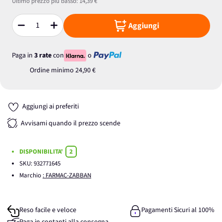
Ultimo prezzo più basso:
14,39 €
Aggiungi
Quantità
Paga in
3 rate
con
o
Ordine minimo
24,90 €
Aggiungi ai preferiti
Avvisami quando il prezzo scende
DISPONIBILITA'
2
SKU:
932771645
Marchio
: FARMAC-ZABBAN
Reso facile e veloce
Pagamenti Sicuri al 100%