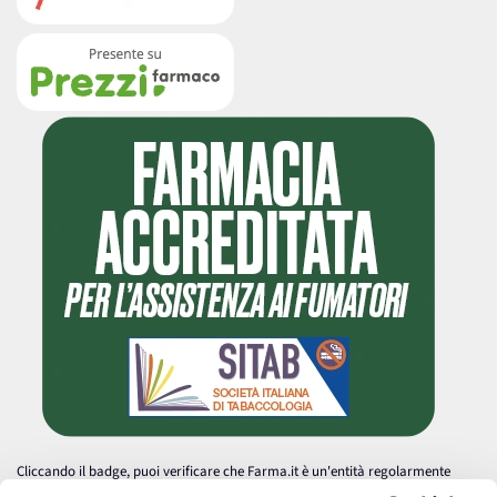
Cliccando il badge, puoi verificare che Farma.it è un'entità regolarmente
autorizzata dal Ministero della Salute a effettuare la vendita online di