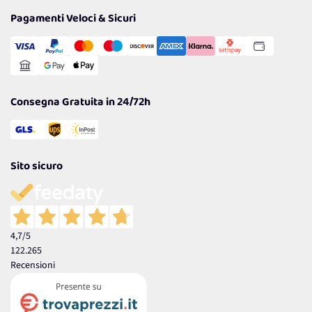
Privacy Policy
Tantissimi Sconti
Pagamenti Veloci & Sicuri
Cookie Policy
Transazione Sicura
Comunicazioni
Gestisci Cookie
Reso Facile e Veloce
Garanzia
Consegna Gratuita in 24/72h
Sito sicuro
4,7
/5
122.265
Recensioni