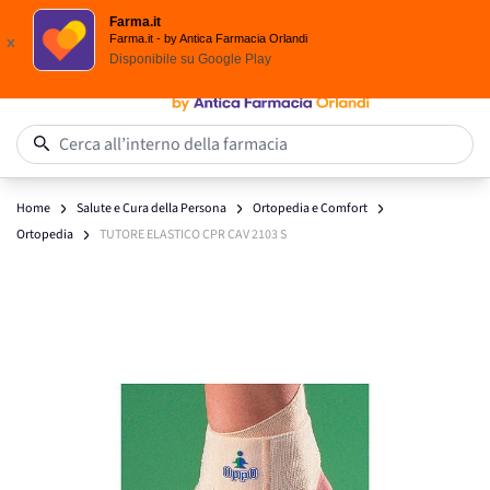
Spedizione
Gratuita
| Ordine minimo 24,90 €
Farma.it
Salta al contenuto
Farma.it - by Antica Farmacia Orlandi
x
Disponibile su
Google Play
0
Cerca all’interno della farmacia
Home
Salute e Cura della Persona
Ortopedia e Comfort
Ortopedia
TUTORE ELASTICO CPR CAV 2103 S
Main image
Click to view image in fullscreen