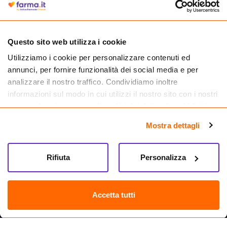
medicinali.
Questo sito web utilizza i cookie
Utilizziamo i cookie per personalizzare contenuti ed
annunci, per fornire funzionalità dei social media e per
analizzare il nostro traffico. Condividiamo inoltre
informazioni sul modo in cui utilizzi il nostro sito con i nostri
partner che si occupano di analisi dei dati web, pubblicità e
social media, i quali potrebbero combinarle con altre
Mostra dettagli
informazioni che hai fornito loro o che hanno raccolto dal
tuo utilizzo dei loro servizi.
Seguici su
Rifiuta
Personalizza
Farma.it S.a.s. P. IVA 07417261216 REA: NA-884088
CREDITS
Accetta tutti
Sede legale Via delle Repubbliche Marinare 128, 80147 Napoli
Vendita online di medicinali senza obbligo di prescrizione effettuata tramite
esercizio autorizzato dal Ministero della Salute – Codice identificativo n. 016715