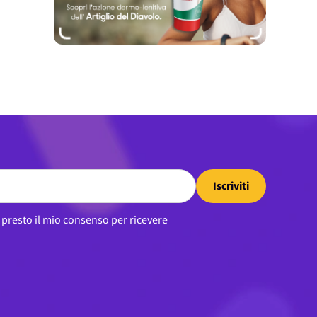
Iscriviti
, presto il mio consenso per ricevere