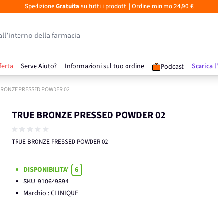
Spedizione
Gratuita
su tutti i prodotti
| Ordine minimo 24,90 €
all’interno della farmacia
ferta
Serve Aiuto?
Informazioni sul tuo ordine
Scarica l
Podcast
BRONZE PRESSED POWDER 02
TRUE BRONZE PRESSED POWDER 02
TRUE BRONZE PRESSED POWDER 02
DISPONIBILITA'
6
SKU:
910649894
Marchio
: CLINIQUE