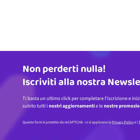
Non perderti nulla!
Indirizzo email
Iscriviti alla nostra Newsl
Ti basta un ultimo click per completare l’iscrizione e iniz
subito tutti i
nostri aggiornamenti
e le
nostre promozio
Questo form è protetto da reCAPTCHA - vi si applicano la
Privacy Policy
e i
T