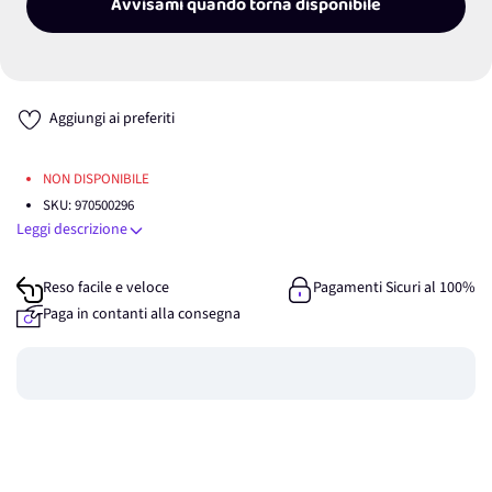
Avvisami quando torna disponibile
Aggiungi ai preferiti
NON DISPONIBILE
SKU:
970500296
Leggi descrizione
Reso facile e veloce
Pagamenti Sicuri al 100%
Paga in contanti alla consegna
Guadagna
0
punti