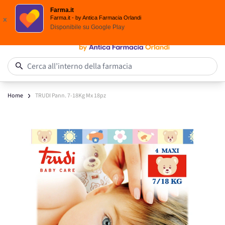
Scegli i solari Eucerin!
Farma.it
Salta al contenuto
Farma.it - by Antica Farmacia Orlandi
x
Disponibile su
Google Play
0
Cerca all’interno della farmacia
Home
TRUDI Pann. 7-18Kg Mx 18pz
Main image
Click to view image in fullscreen