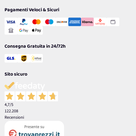
Privacy Policy
Tantissimi Sconti
Pagamenti Veloci & Sicuri
Cookie Policy
Transazione Sicura
Comunicazioni
Gestisci Cookie
Reso Facile e Veloce
Garanzia
Consegna Gratuita in 24/72h
Sito sicuro
4,7
/5
122.208
Recensioni