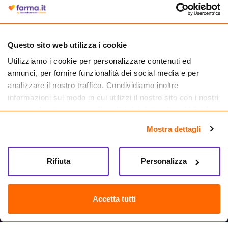
autorizzata dal Ministero della Salute a effettuare la vendita online di
medicinali.
Questo sito web utilizza i cookie
Utilizziamo i cookie per personalizzare contenuti ed
annunci, per fornire funzionalità dei social media e per
analizzare il nostro traffico. Condividiamo inoltre
informazioni sul modo in cui utilizzi il nostro sito con i nostri
partner che si occupano di analisi dei dati web, pubblicità e
social media, i quali potrebbero combinarle con altre
Mostra dettagli
informazioni che hai fornito loro o che hanno raccolto dal
tuo utilizzo dei loro servizi.
Seguici su
Rifiuta
Personalizza
Farma.it S.a.s. P. IVA 07417261216 REA: NA-884088
CREDITS
Accetta tutti
Sede legale Via delle Repubbliche Marinare 128, 80147 Napoli
Vendita online di medicinali senza obbligo di prescrizione effettuata tramite
esercizio autorizzato dal Ministero della Salute – Codice identificativo n. 016715