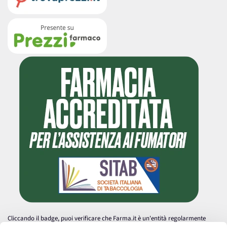
Cliccando il badge, puoi verificare che Farma.it è un'entità regolarmente