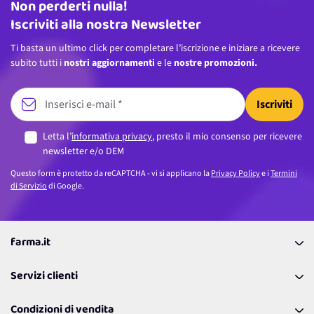
Non perderti nulla!
Indirizzo email
Iscriviti alla nostra Newsletter
Ti basta un ultimo click per completare l’iscrizione e iniziare a ricevere
subito tutti i
nostri aggiornamenti
e le
nostre promozioni.
Iscriviti
Letta l’
informativa privacy
, presto il mio consenso per ricevere
newsletter e/o DEM
Questo form è protetto da reCAPTCHA - vi si applicano la
Privacy Policy
e i
Termini
di Servizio
di Google.
farma.it
La nostra Azienda
Servizi clienti
Coupon
Contattaci
Programma Fedeltà Farma Lovers
Condizioni di vendita
Richiamami
Lavora con noi