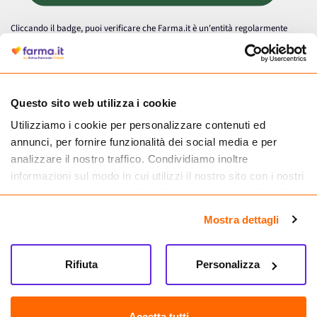
Cliccando il badge, puoi verificare che Farma.it è un'entità regolarmente
autorizzata dal Ministero della Salute a effettuare la vendita online di
medicinali.
Questo sito web utilizza i cookie
Utilizziamo i cookie per personalizzare contenuti ed
annunci, per fornire funzionalità dei social media e per
analizzare il nostro traffico. Condividiamo inoltre
informazioni sul modo in cui utilizzi il nostro sito con i nostri
partner che si occupano di analisi dei dati web, pubblicità e
social media, i quali potrebbero combinarle con altre
Mostra dettagli
informazioni che hai fornito loro o che hanno raccolto dal
tuo utilizzo dei loro servizi.
Seguici su
Rifiuta
Personalizza
Farma.it S.a.s. P. IVA 07417261216 REA: NA-884088
CREDITS
Accetta tutti