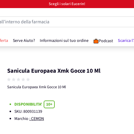
Scegli i solari Eucerin!
all’interno della farmacia
ferta
Serve Aiuto?
Informazioni sul tuo ordine
Scarica l
Podcast
Sanicula Europaea Xmk Gocce 10 Ml
Sanicula Europaea Xmk Gocce 10 Ml
DISPONIBILITA'
10+
SKU:
800931139
Marchio
: CEMON