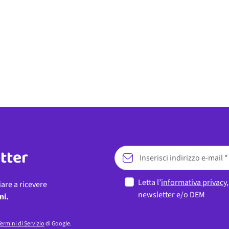
etter
Letta l’
informativa privacy
iare a ricevere
newsletter e/o DEM
ni.
ermini di Servizio
di Google.