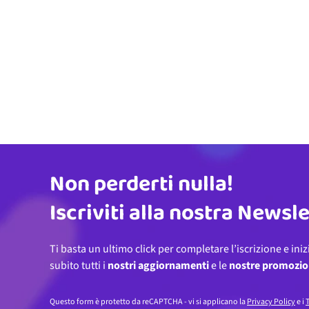
Non perderti nulla!
Indirizzo email
Iscriviti alla nostra Newsl
Ti basta un ultimo click per completare l’iscrizione e iniz
subito tutti i
nostri aggiornamenti
e le
nostre promozio
Questo form è protetto da reCAPTCHA - vi si applicano la
Privacy Policy
e i
T