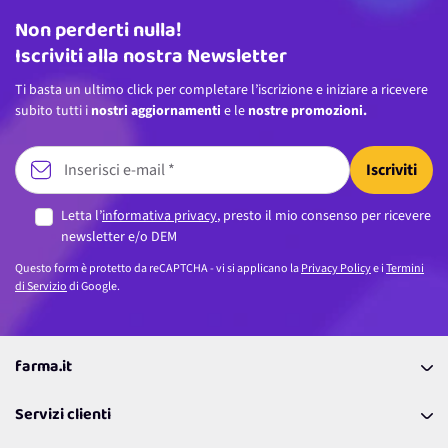
Non perderti nulla!
Indirizzo email
Iscriviti alla nostra Newsletter
Ti basta un ultimo click per completare l’iscrizione e iniziare a ricevere
subito tutti i
nostri aggiornamenti
e le
nostre promozioni.
Iscriviti
Letta l’
informativa privacy
, presto il mio consenso per ricevere
newsletter e/o DEM
Questo form è protetto da reCAPTCHA - vi si applicano la
Privacy Policy
e i
Termini
di Servizio
di Google.
farma.it
La nostra Azienda
Servizi clienti
Coupon
Contattaci
Programma Fedeltà Farma Lovers