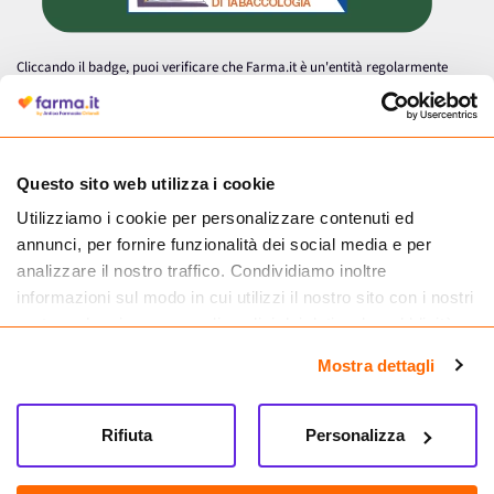
Cliccando il badge, puoi verificare che Farma.it è un'entità regolarmente
autorizzata dal Ministero della Salute a effettuare la vendita online di
medicinali.
Questo sito web utilizza i cookie
Utilizziamo i cookie per personalizzare contenuti ed
annunci, per fornire funzionalità dei social media e per
analizzare il nostro traffico. Condividiamo inoltre
informazioni sul modo in cui utilizzi il nostro sito con i nostri
partner che si occupano di analisi dei dati web, pubblicità e
social media, i quali potrebbero combinarle con altre
Mostra dettagli
informazioni che hai fornito loro o che hanno raccolto dal
tuo utilizzo dei loro servizi.
Seguici su
Rifiuta
Personalizza
Farma.it S.a.s. P. IVA 07417261216 REA: NA-884088
CREDITS