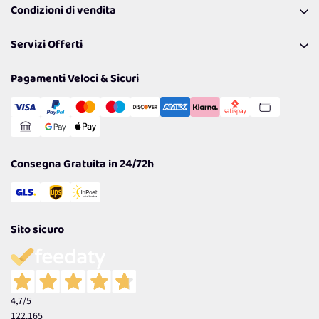
Condizioni di vendita
Richiamami
Lavora con noi
Pagamenti & Condizioni
FAQ
I nostri consigli
Servizi Offerti
Spedizioni
Resi
Politiche per la parità di genere
Privacy Policy
Tantissimi Sconti
Pagamenti Veloci & Sicuri
Cookie Policy
Transazione Sicura
Comunicazioni
Gestisci Cookie
Reso Facile e Veloce
Garanzia
Consegna Gratuita in 24/72h
Sito sicuro
4,7
/5
122.165