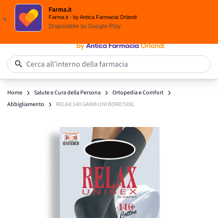
Scegli i solari Eucerin!
Farma.it
Salta al contenuto
Farma.it - by Antica Farmacia Orlandi
x
Disponibile su
Google Play
0
Cerca all’interno della farmacia
Home
Salute e Cura della Persona
Ortopedia e Comfort
Abbigliamento
RELAX 140 GAMB UNI BORD 5XXL
Main image
Click to view image in fullscreen