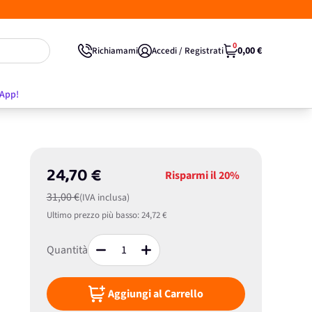
0
0,00 €
Richiamami
Accedi / Registrati
'App!
24,70 €
Risparmi il
20%
31,00 €
(IVA inclusa)
Ultimo prezzo più basso:
24,72 €
Quantità
Aggiungi al Carrello