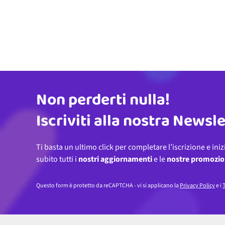
Non perderti nulla!
Indirizzo email
Iscriviti alla nostra Newsl
Ti basta un ultimo click per completare l’iscrizione e iniz
subito tutti i
nostri aggiornamenti
e le
nostre promozio
Questo form è protetto da reCAPTCHA - vi si applicano la
Privacy Policy
e i
T