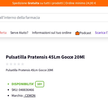
Spedizione
Gratuita
su tutti i prodotti
| Ordine minimo 24,90 €
all’interno della farmacia
ferta
Serve Aiuto?
Informazioni sul tuo ordine
Scarica l
Podcast
Pulsatilla Pratensis 45Lm Gocce 20Ml
Pulsatilla Pratensis 45Lm Gocce 20Ml
DISPONIBILITA'
10+
SKU:
048836466
Marchio
: CEMON