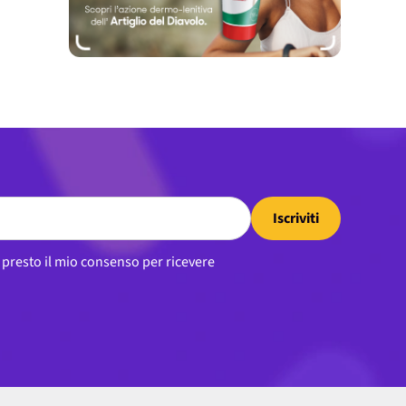
Iscriviti
, presto il mio consenso per ricevere