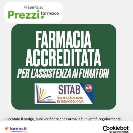
Cliccando il badge, puoi verificare che Farma.it è un'entità regolarmente
autorizzata dal Ministero della Salute a effettuare la vendita online di
medicinali.