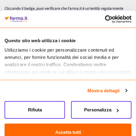
Cliccando il badge, puoi verificare che Farma.it è un'entità regolarmente
autorizzata dal Ministero della Salute a effettuare la vendita online di
medicinali.
Questo sito web utilizza i cookie
Utilizziamo i cookie per personalizzare contenuti ed
annunci, per fornire funzionalità dei social media e per
analizzare il nostro traffico. Condividiamo inoltre
informazioni sul modo in cui utilizzi il nostro sito con i nostri
partner che si occupano di analisi dei dati web, pubblicità e
social media, i quali potrebbero combinarle con altre
Mostra dettagli
informazioni che hai fornito loro o che hanno raccolto dal
tuo utilizzo dei loro servizi.
Seguici su
Rifiuta
Personalizza
Farma.it S.a.s. P. IVA 07417261216 REA: NA-884088
CREDITS
Accetta tutti
Sede legale Via delle Repubbliche Marinare 128, 80147 Napoli