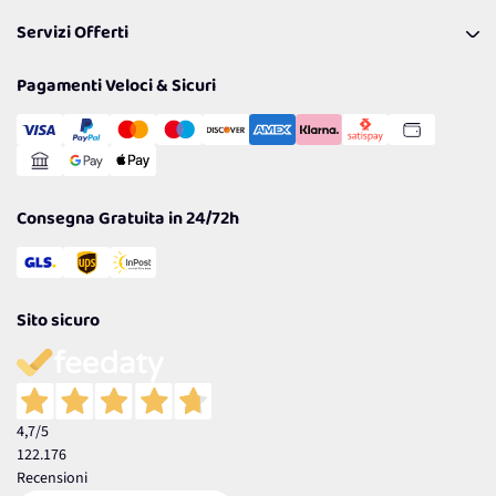
Pagamenti & Condizioni
FAQ
I nostri consigli
Servizi Offerti
Spedizioni
Resi
Politiche per la parità di genere
Privacy Policy
Tantissimi Sconti
Pagamenti Veloci & Sicuri
Cookie Policy
Transazione Sicura
Comunicazioni
Gestisci Cookie
Reso Facile e Veloce
Garanzia
Consegna Gratuita in 24/72h
Sito sicuro
4,7
/5
122.176
Recensioni