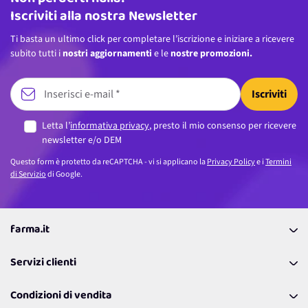
Iscriviti alla nostra Newsletter
Ti basta un ultimo click per completare l’iscrizione e iniziare a ricevere
subito tutti i
nostri aggiornamenti
e le
nostre promozioni.
Iscriviti
Letta l’
informativa privacy
, presto il mio consenso per ricevere
newsletter e/o DEM
Questo form è protetto da reCAPTCHA - vi si applicano la
Privacy Policy
e i
Termini
di Servizio
di Google.
farma.it
La nostra Azienda
Servizi clienti
Coupon
Contattaci
Programma Fedeltà Farma Lovers
Condizioni di vendita
Richiamami
Lavora con noi