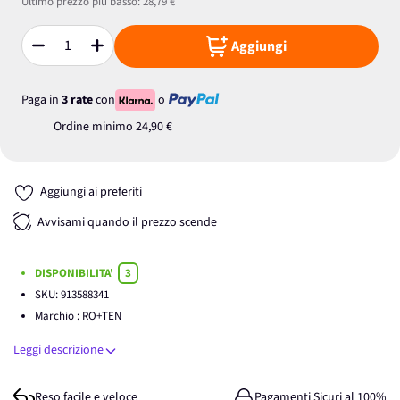
Ultimo prezzo più basso:
28,79 €
Aggiungi
Quantità
Paga in
3 rate
con
o
Ordine minimo
24,90 €
Aggiungi ai preferiti
Avvisami quando il prezzo scende
DISPONIBILITA'
3
SKU:
913588341
Marchio
: RO+TEN
Leggi descrizione
Reso facile e veloce
Pagamenti Sicuri al 100%