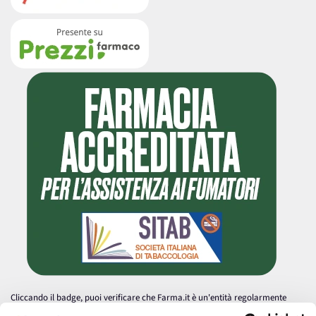
Cliccando il badge, puoi verificare che Farma.it è un'entità regolarmente
autorizzata dal Ministero della Salute a effettuare la vendita online di