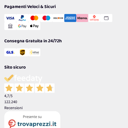
Tantissimi Sconti
Pagamenti Veloci & Sicuri
Cookie Policy
Transazione Sicura
Comunicazioni
Gestisci Cookie
Reso Facile e Veloce
Garanzia
Consegna Gratuita in 24/72h
Sito sicuro
4,7
/5
122.240
Recensioni