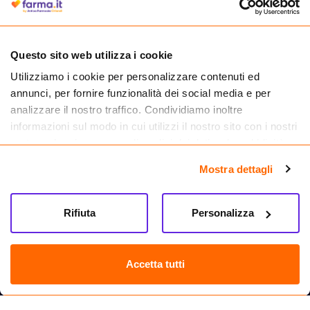
medicinali.
Questo sito web utilizza i cookie
Utilizziamo i cookie per personalizzare contenuti ed
annunci, per fornire funzionalità dei social media e per
analizzare il nostro traffico. Condividiamo inoltre
informazioni sul modo in cui utilizzi il nostro sito con i nostri
partner che si occupano di analisi dei dati web, pubblicità e
social media, i quali potrebbero combinarle con altre
Mostra dettagli
informazioni che hai fornito loro o che hanno raccolto dal
tuo utilizzo dei loro servizi.
Seguici su
Rifiuta
Personalizza
Farma.it S.a.s. P. IVA 07417261216 REA: NA-884088
CREDITS
Accetta tutti
Sede legale Via delle Repubbliche Marinare 128, 80147 Napoli
Vendita online di medicinali senza obbligo di prescrizione effettuata tramite
esercizio autorizzato dal Ministero della Salute – Codice identificativo n. 016715