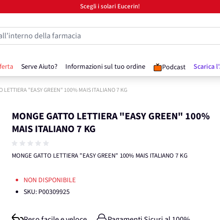
Scegli i solari Eucerin!
all’interno della farmacia
ferta
Serve Aiuto?
Informazioni sul tuo ordine
Scarica l
Podcast
 LETTIERA "EASY GREEN" 100% MAIS ITALIANO 7 KG
MONGE GATTO LETTIERA "EASY GREEN" 100%
MAIS ITALIANO 7 KG
MONGE GATTO LETTIERA "EASY GREEN" 100% MAIS ITALIANO 7 KG
NON DISPONIBILE
SKU:
P00309925
Reso facile e veloce
Pagamenti Sicuri al 100%