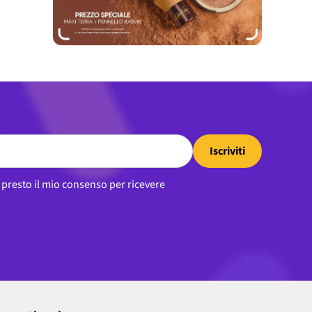
Iscriviti
, presto il mio consenso per ricevere