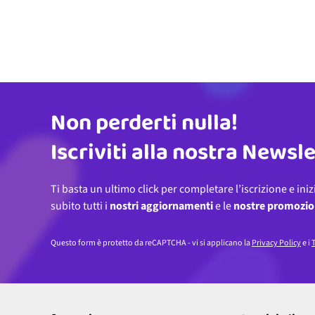
Non perderti nulla!
Indirizzo email
Iscriviti alla nostra Newsl
Ti basta un ultimo click per completare l’iscrizione e iniz
subito tutti i
nostri aggiornamenti
e le
nostre promozio
Questo form è protetto da reCAPTCHA - vi si applicano la
Privacy Policy
e i
T