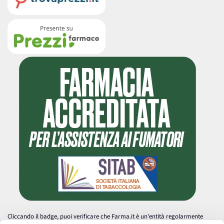
Cliccando il badge, puoi verificare che Farma.it è un'entità regolarmente