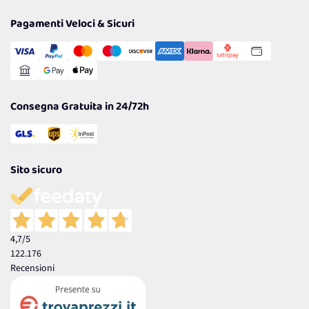
Privacy Policy
Tantissimi Sconti
Pagamenti Veloci & Sicuri
Cookie Policy
Transazione Sicura
Comunicazioni
Gestisci Cookie
Reso Facile e Veloce
Garanzia
Consegna Gratuita in 24/72h
Sito sicuro
4,7
/5
122.176
Recensioni