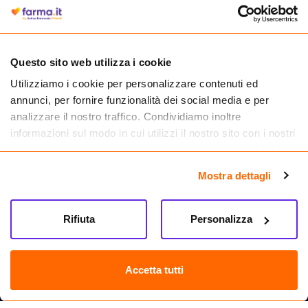
autorizzata dal Ministero della Salute a effettuare la vendita online di
medicinali.
Questo sito web utilizza i cookie
Utilizziamo i cookie per personalizzare contenuti ed
annunci, per fornire funzionalità dei social media e per
analizzare il nostro traffico. Condividiamo inoltre
informazioni sul modo in cui utilizzi il nostro sito con i nostri
partner che si occupano di analisi dei dati web, pubblicità e
social media, i quali potrebbero combinarle con altre
Mostra dettagli
informazioni che hai fornito loro o che hanno raccolto dal
tuo utilizzo dei loro servizi.
Seguici su
Rifiuta
Personalizza
Farma.it S.a.s. P. IVA 07417261216 REA: NA-884088
CREDITS
Accetta tutti
Sede legale Via delle Repubbliche Marinare 128, 80147 Napoli
Vendita online di medicinali senza obbligo di prescrizione effettuata tramite
esercizio autorizzato dal Ministero della Salute – Codice identificativo n. 016715