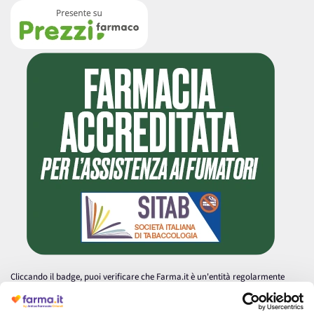
Cliccando il badge, puoi verificare che Farma.it è un'entità regolarmente
autorizzata dal Ministero della Salute a effettuare la vendita online di
medicinali.