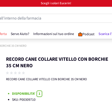
Scegli i solari Eucerin!
all’interno della farmacia
ferta
Serve Aiuto?
Informazioni sul tuo ordine
Scarica l
Podcast
BORCHIE 35 CM NERO
RECORD CANE COLLARE VITELLO CON BORCHIE
35 CM NERO
RECORD CANE COLLARE VITELLO CON BORCHIE 35 CM NERO
DISPONIBILITA'
1
SKU:
P00309710