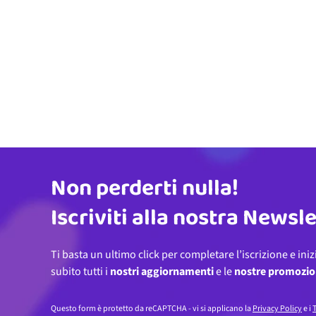
Non perderti nulla!
Indirizzo email
Iscriviti alla nostra Newsl
Ti basta un ultimo click per completare l’iscrizione e iniz
subito tutti i
nostri aggiornamenti
e le
nostre promozio
Questo form è protetto da reCAPTCHA - vi si applicano la
Privacy Policy
e i
T