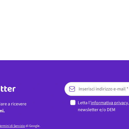
etter
Letta l’
informativa privacy
iare a ricevere
newsletter e/o DEM
ni.
ermini di Servizio
di Google.