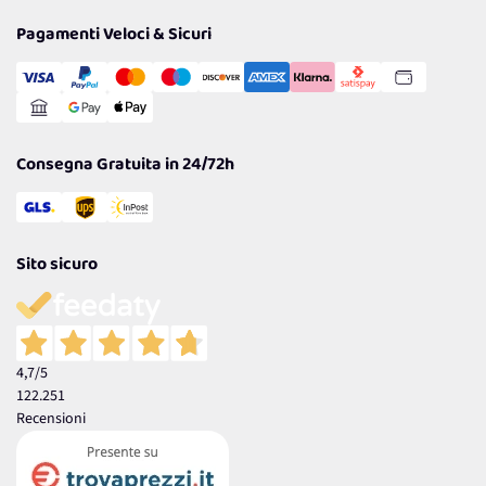
Privacy Policy
Tantissimi Sconti
Pagamenti Veloci & Sicuri
Cookie Policy
Transazione Sicura
Comunicazioni
Gestisci Cookie
Reso Facile e Veloce
Garanzia
Consegna Gratuita in 24/72h
Sito sicuro
4,7
/5
122.251
Recensioni