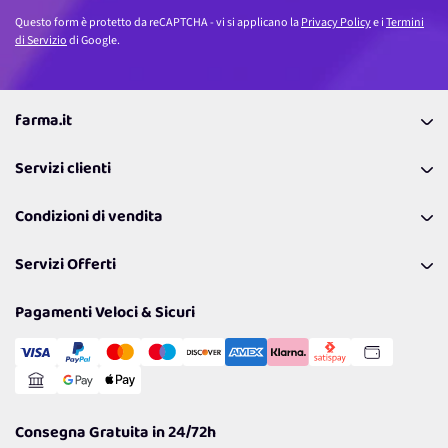
Questo form è protetto da reCAPTCHA - vi si applicano la
Privacy Policy
e i
Termini
di Servizio
di Google.
farma.it
La nostra Azienda
Servizi clienti
Coupon
Contattaci
Programma Fedeltà Farma Lovers
Condizioni di vendita
Richiamami
Lavora con noi
Pagamenti & Condizioni
FAQ
I nostri consigli
Servizi Offerti
Spedizioni
Resi
Politiche per la parità di genere
Privacy Policy
Tantissimi Sconti
Pagamenti Veloci & Sicuri
Cookie Policy
Transazione Sicura
Comunicazioni
Gestisci Cookie
Reso Facile e Veloce
Garanzia
Consegna Gratuita in 24/72h