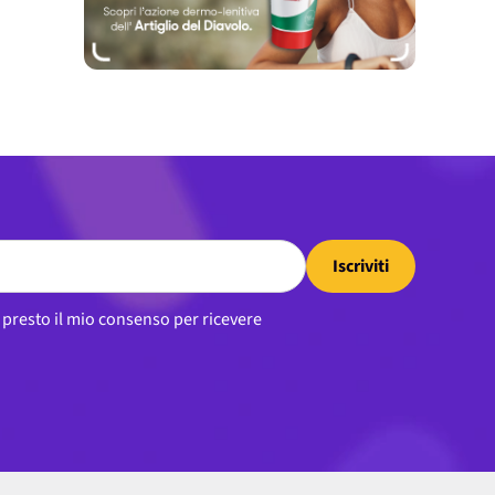
Iscriviti
, presto il mio consenso per ricevere