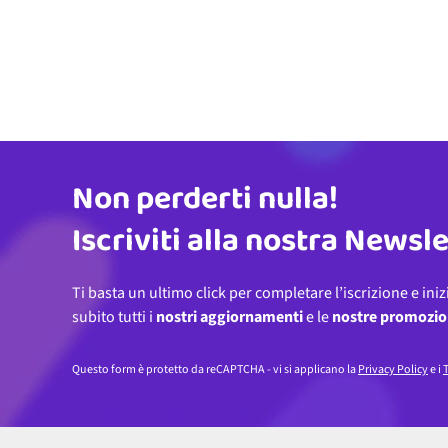
Non perderti nulla!
Indirizzo email
Iscriviti alla nostra Newsl
Ti basta un ultimo click per completare l’iscrizione e iniz
subito tutti i
nostri aggiornamenti
e le
nostre promozio
Questo form è protetto da reCAPTCHA - vi si applicano la
Privacy Policy
e i
T