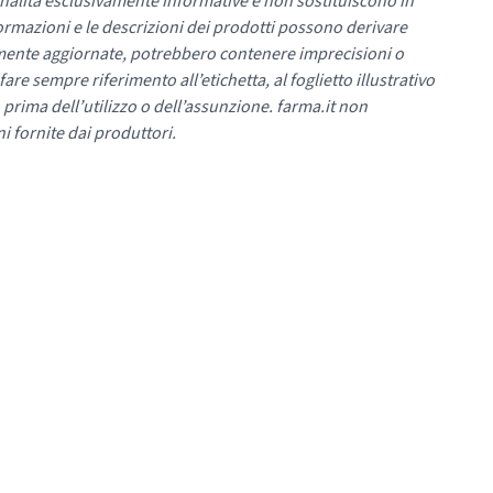
nalità esclusivamente informative e non sostituiscono in
ormazioni e le descrizioni dei prodotti possono derivare
mente aggiornate, potrebbero contenere imprecisioni o
re sempre riferimento all’etichetta, al foglietto illustrativo
 prima dell’utilizzo o dell’assunzione. farma.it non
i fornite dai produttori.