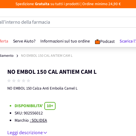
Spedizione
Gratuita
su tutti i prodotti
| Ordine minimo 24,90 €
all’interno della farmacia
ferta
Serve Aiuto?
Informazioni sul tuo ordine
Scarica l
Podcast
liamento
NO EMBOL 150 CAL ANTIEM CAM L
NO EMBOL 150 CAL ANTIEM CAM L
NO EMBOL 150 Calza Anti Embolia Camel L
DISPONIBILITA'
10+
SKU:
902556012
Marchio
: SOLIDEA
Leggi descrizione