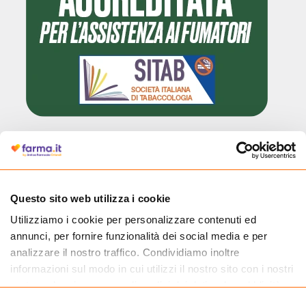
Cliccando il badge, puoi verificare che Farma.it è un'entità regolarmente
autorizzata dal Ministero della Salute a effettuare la vendita online di
medicinali.
Questo sito web utilizza i cookie
Utilizziamo i cookie per personalizzare contenuti ed
annunci, per fornire funzionalità dei social media e per
analizzare il nostro traffico. Condividiamo inoltre
informazioni sul modo in cui utilizzi il nostro sito con i nostri
partner che si occupano di analisi dei dati web, pubblicità e
social media, i quali potrebbero combinarle con altre