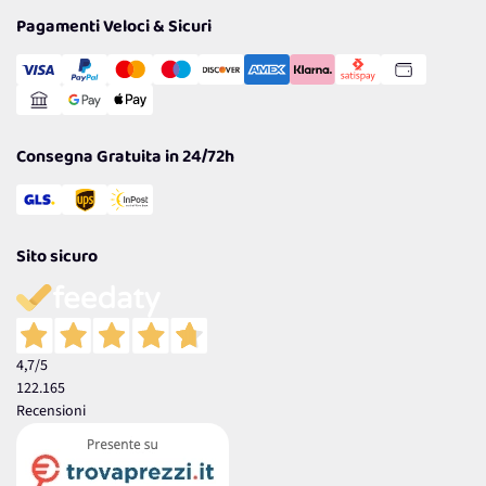
Tantissimi Sconti
Pagamenti Veloci & Sicuri
Cookie Policy
Transazione Sicura
Comunicazioni
Gestisci Cookie
Reso Facile e Veloce
Garanzia
Consegna Gratuita in 24/72h
Sito sicuro
4,7
/5
122.165
Recensioni